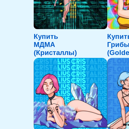
Купить
Купит
МДМА
Гриб
(Кристаллы)
(Golde