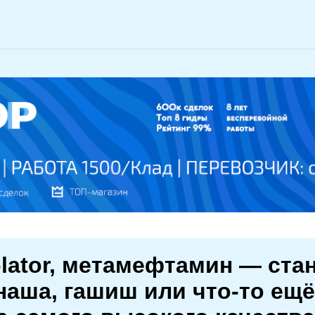
-lator, метамефтамин — ста
наша, гашиш или что-то ещ