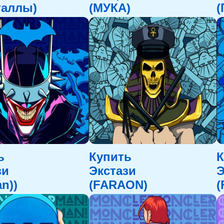
таллы)
(МУКА)
(
ь
Купить
К
зи
Экстази
Э
n))
(FARAON)
(