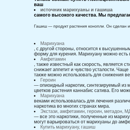
ваш
источник марихуаны и гашиша
самого высокого качества. Мы предлаг
Гашиш — продукт растения конопли. Он сделан и
Марихуана
, с другой стороны, относится к высушенны
форму для курения. Марихуану можно есть в
Амфетамин
, также известный как скорость, является 
снижает аппетит и чувство усталости. Чаще
также можно использовать для снижения в
Героин
— опиоидный наркотик, синтезируемый из м
цветков растения каннабис сатива. Его можн
Марихуана
веками использовалась для лечения различн
наркотика во многих странах мира.
Экстази, амфетамин, героин, метадон, 
— все это наркотики, полученные из мариху
могут варьироваться от марихуаны до амфе
Купить марихуану, гашиш