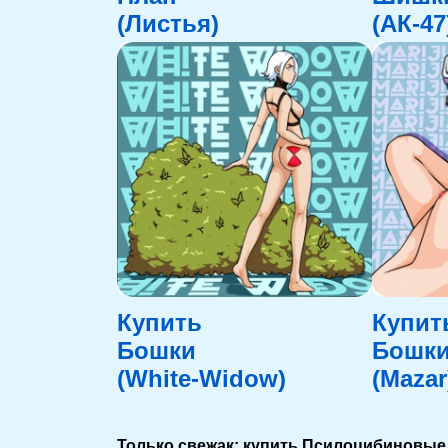
(Листья)
(АК-47
Купить
Купит
Бошки
Бошк
(White-Widow)
(Mazar
Только свежак: купить Псилоцибиновые 