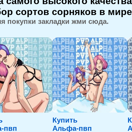
 самого высокого качества
р сортов сорняков в мире
ля покупки закладки жми сюда.
ь
Купить
К
-пвп
Альфа-пвп