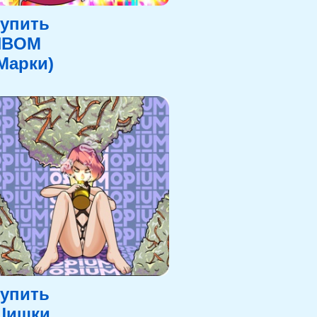
упить
NBOM
Марки)
упить
Шишки