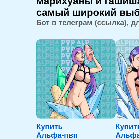
марихуаны и гашиша
самый широкий выбо
Бот в телеграм (ссылка), д
Купить
Купит
Альфа-пвп
Альфа