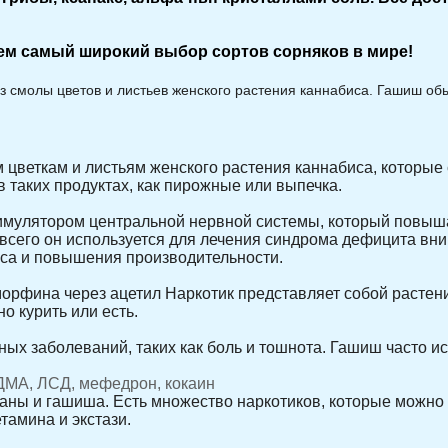
аем самый широкий выбор сортов сорняков в мире!
з смолы цветов и листьев женского растения каннабиса. Гашиш обы
м цветкам и листьям женского растения каннабиса, которые
 таких продуктах, как пирожные или выпечка.
стимулятором центральной нервной системы, который повыша
 всего он используется для лечения синдрома дефицита вни
еса и повышения производительности.
орфина через ацетил Наркотик представляет собой растение
о курить или есть.
ых заболеваний, таких как боль и тошнота. Гашиш часто и
МДМА, ЛСД, мефедрон, кокаин
аны и гашиша. Есть множество наркотиков, которые можно 
тамина и экстази.