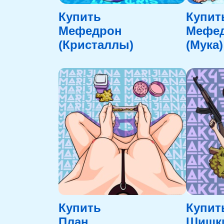
Купить
Купит
Мефедрон
Мефе
(Кристаллы)
(Мука)
Купить
Купит
План
Шишк