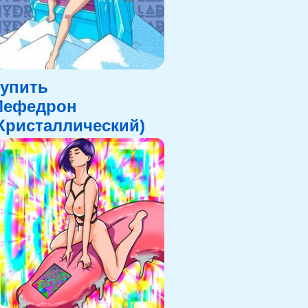
упить
Мефедрон
Кристаллический)