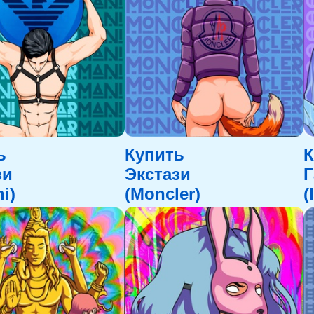
ь
Купить
К
зи
Экстази
i)
(Moncler)
(