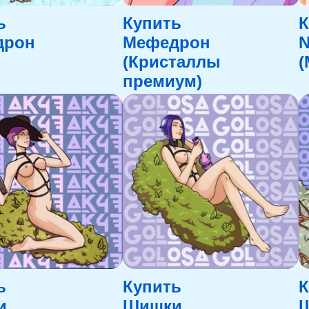
ь
Купить
К
дрон
Мефедрон
(Кристаллы
(
премиум)
ь
Купить
К
и
Шишки