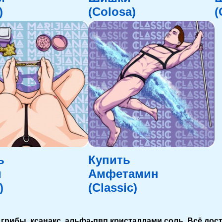
)
(Colosa)
(
ь
Купить
и
Амфетамин
)
(Classic)
грибы, ксанакс, альфа-пвп кристаллами соль. Всё дос