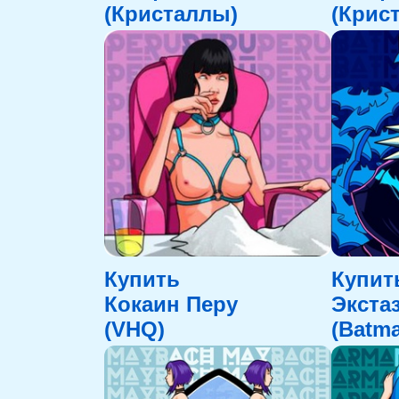
(Кристаллы)
(Крис
Купить
Купит
Кокаин Перу
Экста
(VHQ)
(Batma