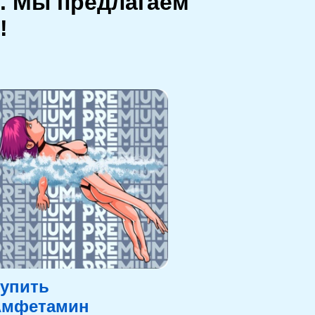
. Мы предлагаем
!
упить
Амфетамин