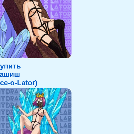
упить
Гашиш
Ice-o-Lator)