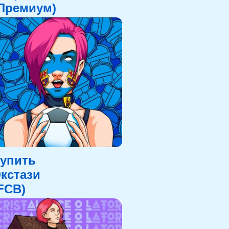
Премиум)
упить
кстази
FCB)