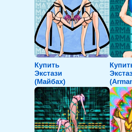
Купить
Купит
Экстази
Экста
(Майбах)
(Arman